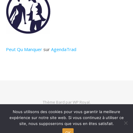
Peut Qu Manquer
sur
AgendaTrad
Thème Bard par
WP Royal
.
Nous utilisons des cookies pour vous garantir la meilleure
expérience sur notre site web. Si vous continuez à utiliser ce
HAUT DE PAGE
site, nous supposerons que vous en êtes satisfait.
OK