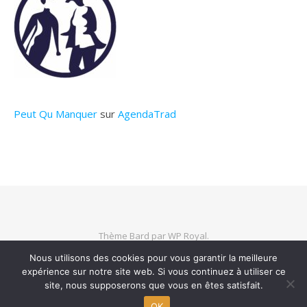
Peut Qu Manquer
sur
AgendaTrad
Thème Bard par
WP Royal
.
Nous utilisons des cookies pour vous garantir la meilleure
expérience sur notre site web. Si vous continuez à utiliser ce
HAUT DE PAGE
site, nous supposerons que vous en êtes satisfait.
OK