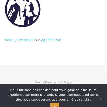
Peut Qu Manquer
sur
AgendaTrad
Thème Bard par
WP Royal
.
Nous utilisons des cookies pour vous garantir la meilleure
expérience sur notre site web. Si vous continuez à utiliser ce
HAUT DE PAGE
site, nous supposerons que vous en êtes satisfait.
OK