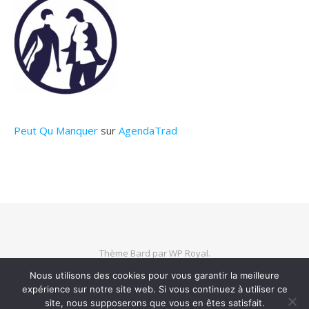
Peut Qu Manquer
sur
AgendaTrad
Thème Bard par
WP Royal
.
Nous utilisons des cookies pour vous garantir la meilleure
expérience sur notre site web. Si vous continuez à utiliser ce
HAUT DE PAGE
site, nous supposerons que vous en êtes satisfait.