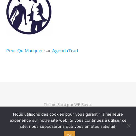
Peut Qu Manquer
sur
AgendaTrad
Thème Bard par
WP Royal
.
Nous utilisons des cookies pour vous garantir la meilleure
expérience sur notre site web. Si vous continuez à utiliser ce
HAUT DE PAGE
site, nous supposerons que vous en êtes satisfait.
OK